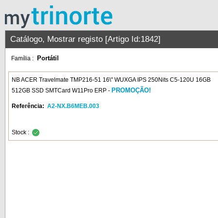
Catálogo, Mostrar registo [Artigo Id:1842]
Portátil
Família :
NB ACER Travelmate TMP216-51 16\" WUXGA IPS 250Nits C5-120U 16GB
PROMOÇÃO!
512GB SSD SMTCard W11Pro ERP -
Referência:
A2-NX.B6MEB.003
Stock :