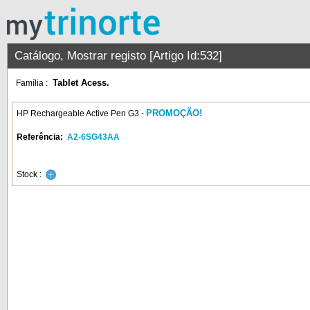
Catálogo, Mostrar registo [Artigo Id:532]
Tablet Acess.
Família :
PROMOÇÃO!
HP Rechargeable Active Pen G3 -
Referência:
A2-6SG43AA
Stock :